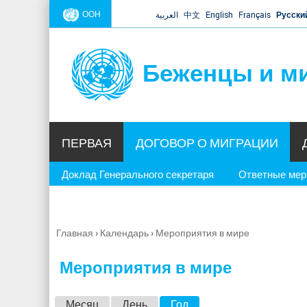
ООН
العربية
中文
English
Français
Русски
Беженцы и м
ПЕРВАЯ
ДОГОВОР О МИГРАЦИИ
Доклад Генерального секретаря
Ответные ме
Главная
›
Календарь
›
Мероприятия в мире
Вы
здесь
Мероприятия в мире
Г
Месяц
День
Год
(активная вкладка)