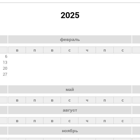
2025
февраль
в
п
в
с
ч
п
с
6
13
20
27
май
в
п
в
с
ч
п
с
август
в
п
в
с
ч
п
с
ноябрь