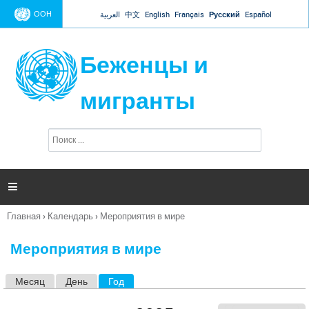
Jump to navigation
ООН
العربية
中文
English
Français
Русский
Español
Беженцы и
мигранты
П
Ф
о
о
и
р
с
к
м

а
п
Главная
›
Календарь
›
Мероприятия в мире
о
Вы
и
здесь
с
Мероприятия в мире
к
а
Месяц
День
Год
(активная вкладка)
Г
л