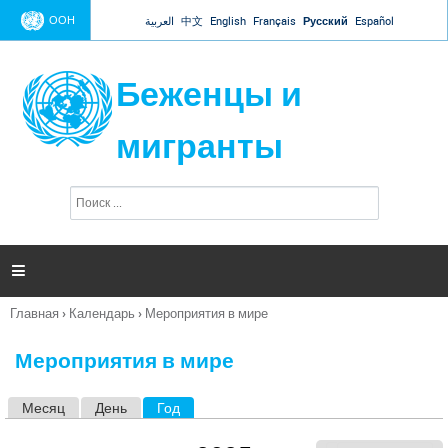
Jump to navigation
ООН
العربية
中文
English
Français
Русский
Español
Беженцы и
мигранты
П
Ф
о
о
и
р
с
к
м

а
п
Главная
›
Календарь
›
Мероприятия в мире
о
Вы
и
здесь
с
Мероприятия в мире
к
а
Месяц
День
Год
(активная вкладка)
Г
л