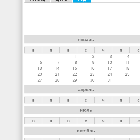
л
а
в
н
январь
ы
в
п
в
с
ч
п
с
е
1
2
3
4
в
6
7
8
9
10
11
к
13
14
15
16
17
18
20
21
22
23
24
25
л
27
28
29
30
31
а
апрель
д
в
п
в
с
ч
п
с
к
июль
и
в
п
в
с
ч
п
с
октябрь