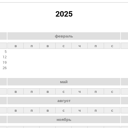
2025
февраль
в
п
в
с
ч
п
с
5
12
19
26
май
в
п
в
с
ч
п
с
август
в
п
в
с
ч
п
с
ноябрь