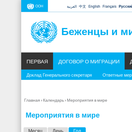
ООН
العربية
中文
English
Français
Русски
Беженцы и м
ПЕРВАЯ
ДОГОВОР О МИГРАЦИИ
Доклад Генерального секретаря
Ответные ме
Главная
›
Календарь
›
Мероприятия в мире
Вы
здесь
Мероприятия в мире
Г
Месяц
День
Год
(активная вкладка)