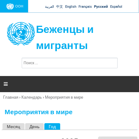
Jump to navigation
ООН
العربية
中文
English
Français
Русский
Español
Беженцы и
мигранты
П
Ф
о
о
и
р
с
к
м

а
п
Главная
›
Календарь
›
Мероприятия в мире
о
Вы
и
здесь
с
Мероприятия в мире
к
а
Месяц
День
Год
(активная вкладка)
Г
л