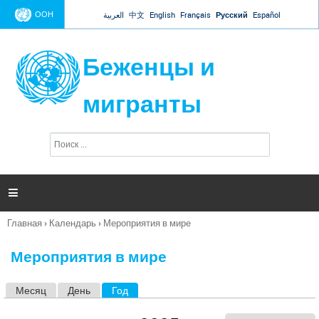
Jump to navigation
ООН
العربية
中文
English
Français
Русский
Español
Беженцы и
мигранты
П
Ф
о
о
и
р
с
к
м

а
п
Главная
›
Календарь
›
Мероприятия в мире
о
Вы
и
здесь
с
Мероприятия в мире
к
а
Месяц
День
Год
(активная вкладка)
Г
л