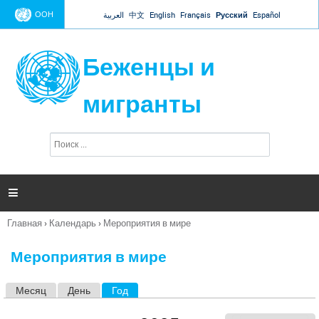
Jump to navigation
ООН
العربية
中文
English
Français
Русский
Español
Беженцы и
мигранты
П
Ф
о
о
и
р
с
к
м

а
п
Главная
›
Календарь
›
Мероприятия в мире
о
Вы
и
здесь
с
Мероприятия в мире
к
а
Месяц
День
Год
(активная вкладка)
Г
л