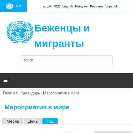
Jump to navigation
ООН
العربية
中文
English
Français
Русский
Español
Беженцы и
мигранты
П
Ф
о
о
и
р
с
к
м

а
п
Главная
›
Календарь
›
Мероприятия в мире
о
Вы
и
здесь
с
Мероприятия в мире
к
а
Месяц
День
Год
(активная вкладка)
Г
л