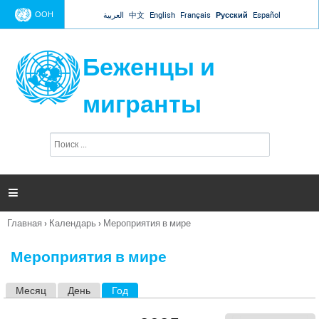
Jump to navigation
ООН
العربية
中文
English
Français
Русский
Español
Беженцы и
мигранты
П
Ф
о
о
и
р
с
к
м

а
п
Главная
›
Календарь
›
Мероприятия в мире
о
Вы
и
здесь
с
Мероприятия в мире
к
а
Месяц
День
Год
(активная вкладка)
Г
л