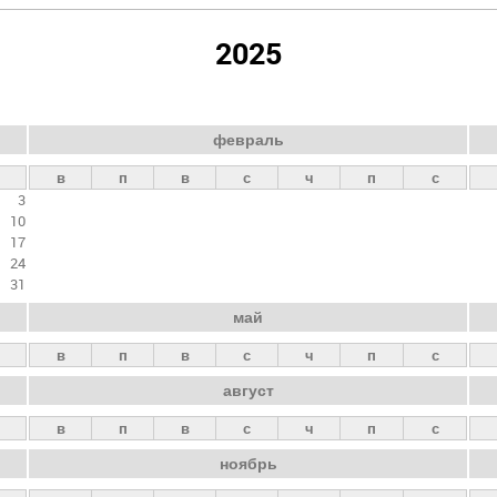
2025
февраль
в
п
в
с
ч
п
с
3
10
17
24
31
май
в
п
в
с
ч
п
с
август
в
п
в
с
ч
п
с
ноябрь