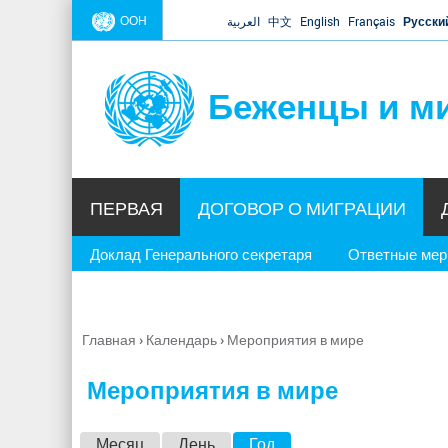
ООН
العربية
中文
English
Français
Русски
Беженцы и м
ПЕРВАЯ
ДОГОВОР О МИГРАЦИИ
Доклад Генерального секретаря
Ответные ме
Главная
›
Календарь
›
Мероприятия в мире
Вы
здесь
Мероприятия в мире
Г
Месяц
День
Год
(активная вкладка)