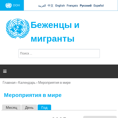
Jump to navigation
ООН
العربية
中文
English
Français
Русский
Español
Беженцы и
мигранты
П
Ф
о
о
и
р
с
к
м

а
п
Главная
›
Календарь
›
Мероприятия в мире
о
Вы
и
здесь
с
Мероприятия в мире
к
а
Месяц
День
Год
(активная вкладка)
Г
л