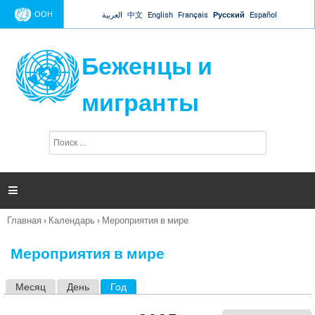
Jump to navigation
ООН
العربية
中文
English
Français
Русский
Español
Беженцы и
мигранты
П
Ф
о
о
и
р
с
к
м

а
п
Главная
›
Календарь
›
Мероприятия в мире
о
Вы
и
здесь
с
Мероприятия в мире
к
а
Месяц
День
Год
(активная вкладка)
Г
л