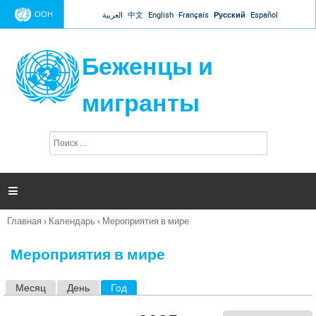
Jump to navigation
ООН
العربية
中文
English
Français
Русский
Español
Беженцы и
мигранты
П
Ф
о
о
и
р
с
к
м

а
п
Главная
›
Календарь
›
Мероприятия в мире
о
Вы
и
здесь
с
Мероприятия в мире
к
а
Месяц
День
Год
(активная вкладка)
Г
л