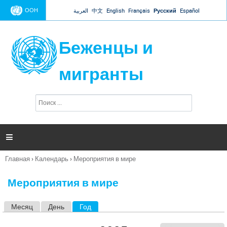
Jump to navigation
ООН
العربية
中文
English
Français
Русский
Español
Беженцы и
мигранты
П
Ф
о
о
и
р
с
к
м

а
п
Главная
›
Календарь
›
Мероприятия в мире
о
Вы
и
здесь
с
Мероприятия в мире
к
а
Месяц
День
Год
(активная вкладка)
Г
л