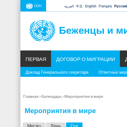
ООН
العربية
中文
English
Français
Русски
Беженцы и м
ПЕРВАЯ
ДОГОВОР О МИГРАЦИИ
Доклад Генерального секретаря
Ответные ме
Главная
›
Календарь
›
Мероприятия в мире
Вы
здесь
Мероприятия в мире
Г
Месяц
День
Год
(активная вкладка)