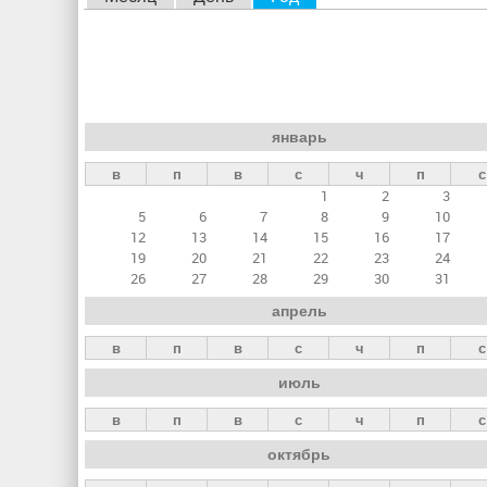
л
а
в
н
январь
ы
в
п
в
с
ч
п
с
е
1
2
3
в
5
6
7
8
9
10
к
12
13
14
15
16
17
19
20
21
22
23
24
л
26
27
28
29
30
31
а
апрель
д
в
п
в
с
ч
п
с
к
июль
и
в
п
в
с
ч
п
с
октябрь