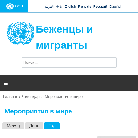
Jump to navigation
ООН
العربية
中文
English
Français
Русский
Español
Беженцы и
мигранты
П
Ф
о
о
и
р
с
к
м

а
п
Главная
›
Календарь
›
Мероприятия в мире
о
Вы
и
здесь
с
Мероприятия в мире
к
а
Месяц
День
Год
(активная вкладка)
Г
л