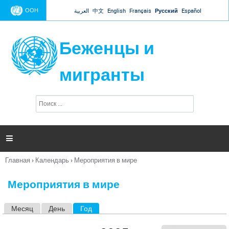
Jump to navigation
ООН
العربية
中文
English
Français
Русский
Español
Беженцы и
мигранты
П
Ф
о
о
и
р
с
к
м

а
п
Главная
›
Календарь
›
Мероприятия в мире
о
Вы
и
здесь
с
Мероприятия в мире
к
а
Месяц
День
Год
(активная вкладка)
Г
л