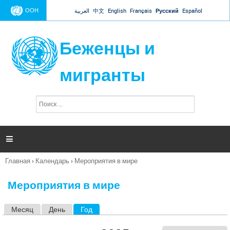
Jump to navigation
ООН
العربية
中文
English
Français
Русский
Español
Беженцы и
мигранты
П
Ф
о
о
и
р
с
к
м

а
п
Главная
›
Календарь
›
Мероприятия в мире
о
Вы
и
здесь
с
Мероприятия в мире
к
а
Месяц
День
Год
(активная вкладка)
Г
л