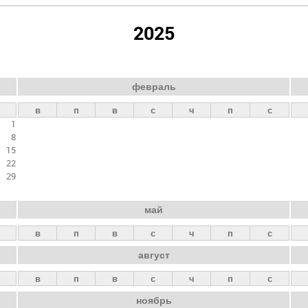
2025
февраль
в
п
в
с
ч
п
с
1
8
15
22
29
май
в
п
в
с
ч
п
с
август
в
п
в
с
ч
п
с
ноябрь