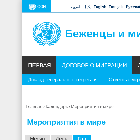
ООН
العربية
中文
English
Français
Русски
Беженцы и м
ПЕРВАЯ
ДОГОВОР О МИГРАЦИИ
Доклад Генерального секретаря
Ответные ме
Главная
›
Календарь
›
Мероприятия в мире
Вы
здесь
Мероприятия в мире
Г
Месяц
День
Год
(активная вкладка)