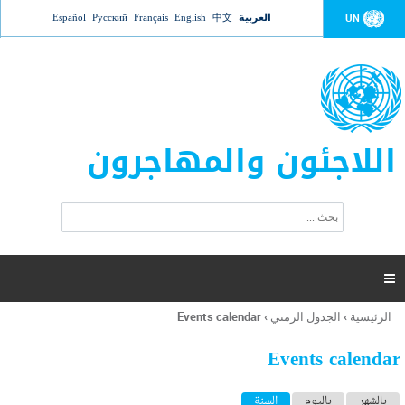
Jump to navigation
العربية
中文
English
Français
Русский
Español
UN
اللاجئون والمهاجرون
ا
ب
س
ح
ت
ث
م
ا

ر
ة
الرئيسية
›
الجدول الزمني
›
Events calendar
أنت
ا
هنا
ل
Events calendar
ب
ح
ا
بالشهر
باليوم
السنة
(علامة التبويب النشطة)
ث