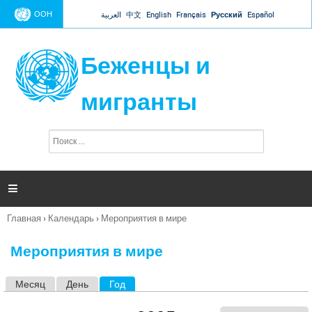
Jump to navigation
ООН
العربية
中文
English
Français
Русский
Español
Беженцы и
мигранты
П
Ф
о
о
и
р
с
к
м

а
п
Главная
›
Календарь
›
Мероприятия в мире
о
Вы
и
здесь
с
Мероприятия в мире
к
а
Месяц
День
Год
(активная вкладка)
Г
л