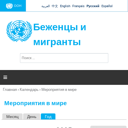
Jump to navigation
ООН
العربية
中文
English
Français
Русский
Español
Беженцы и
мигранты
П
Ф
о
о
и
р
с
к
м

а
п
Главная
›
Календарь
›
Мероприятия в мире
о
Вы
и
здесь
с
Мероприятия в мире
к
а
Месяц
День
Год
(активная вкладка)
Г
л