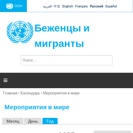
Jump to navigation
ООН
العربية
中文
English
Français
Русский
Español
Беженцы и
мигранты
П
Ф
о
о
и
р
с
к
м

а
п
Главная
›
Календарь
›
Мероприятия в мире
о
Вы
и
здесь
с
Мероприятия в мире
к
а
Месяц
День
Год
(активная вкладка)
Г
л