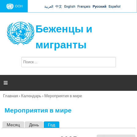
Jump to navigation
ООН
العربية
中文
English
Français
Русский
Español
Беженцы и
мигранты
П
Ф
о
о
и
р
с
к
м

а
п
Главная
›
Календарь
›
Мероприятия в мире
о
Вы
и
здесь
с
Мероприятия в мире
к
а
Месяц
День
Год
(активная вкладка)
Г
л