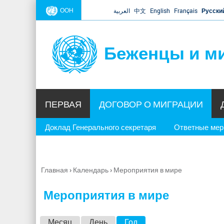
ООН
العربية
中文
English
Français
Русски
Беженцы и м
ПЕРВАЯ
ДОГОВОР О МИГРАЦИИ
Доклад Генерального секретаря
Ответные ме
Главная
›
Календарь
›
Мероприятия в мире
Вы
здесь
Мероприятия в мире
Г
Месяц
День
Год
(активная вкладка)