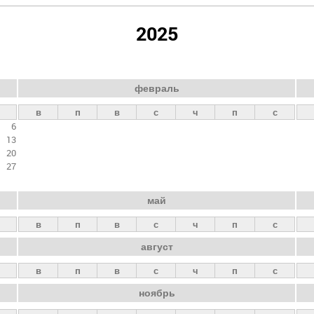
2025
февраль
в
п
в
с
ч
п
с
6
13
20
27
май
в
п
в
с
ч
п
с
август
в
п
в
с
ч
п
с
ноябрь