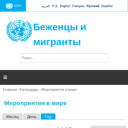
Jump to navigation
ООН
العربية
中文
English
Français
Русский
Español
Беженцы и
мигранты
П
Ф
о
о
и
р
с
к
м

а
п
Главная
›
Календарь
›
Мероприятия в мире
о
Вы
и
здесь
с
Мероприятия в мире
к
а
Месяц
День
Год
(активная вкладка)
Г
л