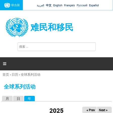
Jump to navigation
联合国
العربية
中文
English
Français
Русский
Español
难民和移民
搜
搜
索
索
表
单

首页
›
日历
›
全球系列活动
你
在
全球系列活动
这
里
月
日
年
（活动标签）
主
标
2025
« Prev
Next »
签