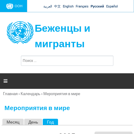
Jump to navigation
ООН
العربية
中文
English
Français
Русский
Español
Беженцы и
мигранты
П
Ф
о
о
и
р
с
к
м

а
п
Главная
›
Календарь
›
Мероприятия в мире
о
Вы
и
здесь
с
Мероприятия в мире
к
а
Месяц
День
Год
(активная вкладка)
Г
л