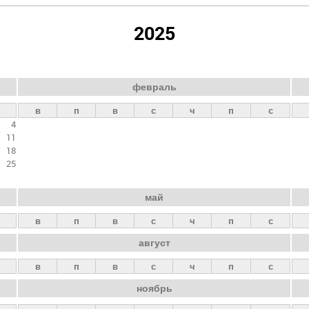
2025
февраль
в
п
в
с
ч
п
с
4
11
18
25
май
в
п
в
с
ч
п
с
август
в
п
в
с
ч
п
с
ноябрь