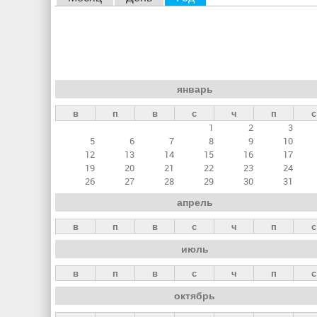
л
а
в
н
январь
ы
в
п
в
с
ч
п
с
е
1
2
3
в
5
6
7
8
9
10
к
12
13
14
15
16
17
19
20
21
22
23
24
л
26
27
28
29
30
31
а
апрель
д
в
п
в
с
ч
п
с
к
июль
и
в
п
в
с
ч
п
с
октябрь