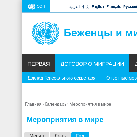
ООН
العربية
中文
English
Français
Русски
Беженцы и м
ПЕРВАЯ
ДОГОВОР О МИГРАЦИИ
Доклад Генерального секретаря
Ответные ме
Главная
›
Календарь
›
Мероприятия в мире
Вы
здесь
Мероприятия в мире
Г
Месяц
День
Год
(активная вкладка)