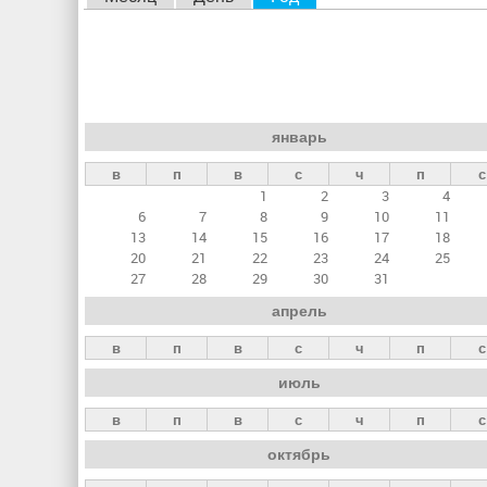
л
а
в
н
январь
ы
в
п
в
с
ч
п
с
е
1
2
3
4
в
6
7
8
9
10
11
к
13
14
15
16
17
18
20
21
22
23
24
25
л
27
28
29
30
31
а
апрель
д
в
п
в
с
ч
п
с
к
июль
и
в
п
в
с
ч
п
с
октябрь