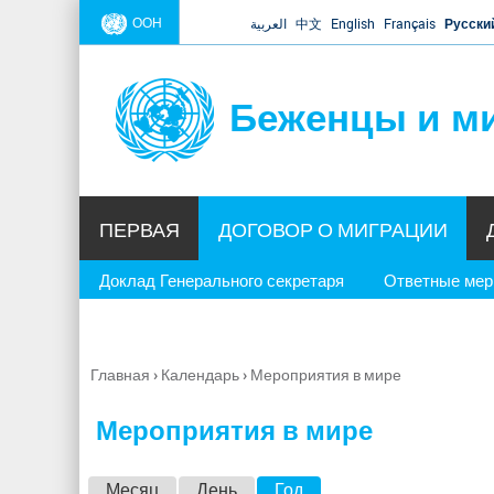
ООН
العربية
中文
English
Français
Русски
Беженцы и м
ПЕРВАЯ
ДОГОВОР О МИГРАЦИИ
Доклад Генерального секретаря
Ответные ме
Главная
›
Календарь
›
Мероприятия в мире
Вы
здесь
Мероприятия в мире
Г
Месяц
День
Год
(активная вкладка)