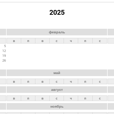
2025
февраль
в
п
в
с
ч
п
с
5
12
19
26
май
в
п
в
с
ч
п
с
август
в
п
в
с
ч
п
с
ноябрь