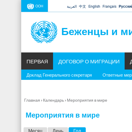
ООН
العربية
中文
English
Français
Русски
Беженцы и м
ПЕРВАЯ
ДОГОВОР О МИГРАЦИИ
Доклад Генерального секретаря
Ответные ме
Главная
›
Календарь
›
Мероприятия в мире
Вы
здесь
Мероприятия в мире
Г
Месяц
День
Год
(активная вкладка)