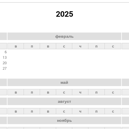
2025
февраль
в
п
в
с
ч
п
с
6
13
20
27
май
в
п
в
с
ч
п
с
август
в
п
в
с
ч
п
с
ноябрь