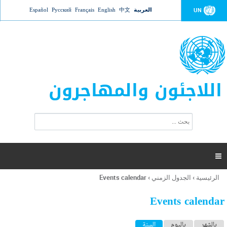
Jump to navigation
العربية
中文
English
Français
Русский
Español
UN
اللاجئون والمهاجرون
ا
ب
س
ح
ت
ث
م
ا

ر
ة
الرئيسية
›
الجدول الزمني
›
Events calendar
أنت
ا
هنا
ل
Events calendar
ب
ح
ا
بالشهر
باليوم
السنة
(علامة التبويب النشطة)
ث