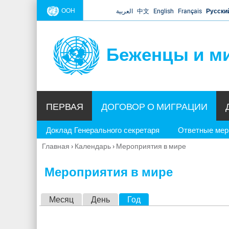
ООН
العربية
中文
English
Français
Русски
Беженцы и м
ПЕРВАЯ
ДОГОВОР О МИГРАЦИИ
Доклад Генерального секретаря
Ответные ме
Главная
›
Календарь
›
Мероприятия в мире
Вы
здесь
Мероприятия в мире
Г
Месяц
День
Год
(активная вкладка)
л
а