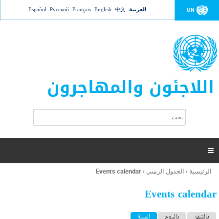
Jump to navigation
العربية
中文
English
Français
Русский
Español
UN
اللاجئون والمهاجرون
ا
ب
س
ح
ت
ث
م
ا

ر
ة
الرئيسية
›
الجدول الزمني
›
Events calendar
أنت
ا
هنا
ل
Events calendar
ب
ح
ا
بالشهر
باليوم
السنة
(علامة التبويب النشطة)
ث