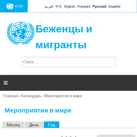
Jump to navigation
ООН
العربية
中文
English
Français
Русский
Español
Беженцы и
мигранты
П
Ф
о
о
и
р
с
к
м

а
п
Главная
›
Календарь
›
Мероприятия в мире
о
Вы
и
здесь
с
Мероприятия в мире
к
а
Месяц
День
Год
(активная вкладка)
Г
л