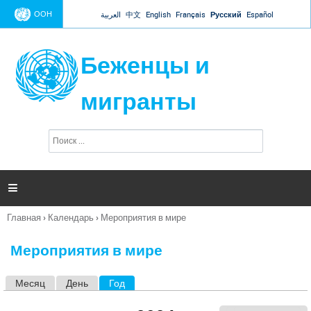
Jump to navigation
ООН
العربية
中文
English
Français
Русский
Español
Беженцы и
мигранты
П
Ф
о
о
и
р
с
к
м

а
п
Главная
›
Календарь
›
Мероприятия в мире
о
Вы
и
здесь
с
Мероприятия в мире
к
а
Месяц
День
Год
(активная вкладка)
Г
л