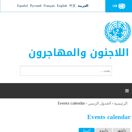
Jump to navigation
العربية
中文
English
Français
Русский
Español
UN
اللاجئون والمهاجرون
ا
ب
س
ح
ت
ث
م
ا

ر
ة
الرئيسية
›
الجدول الزمني
›
Events calendar
أنت
ا
هنا
ل
Events calendar
ب
ح
ا
بالشهر
باليوم
السنة
(علامة التبويب النشطة)
ث