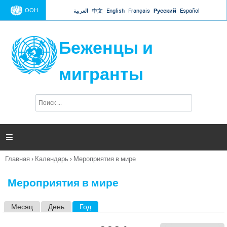
Jump to navigation
ООН
العربية
中文
English
Français
Русский
Español
Беженцы и
мигранты
П
Ф
о
о
и
р
с
к
м

а
п
Главная
›
Календарь
›
Мероприятия в мире
о
Вы
и
здесь
с
Мероприятия в мире
к
а
Месяц
День
Год
(активная вкладка)
Г
л