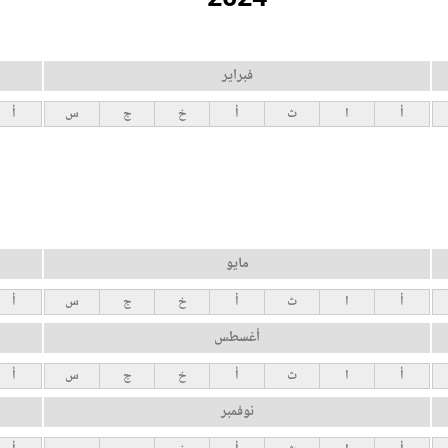
فبراير
أ
ا
ث
أ
خ
ج
س
أ
مايو
أ
ا
ث
أ
خ
ج
س
أ
أغسطس
أ
ا
ث
أ
خ
ج
س
أ
نوفمبر