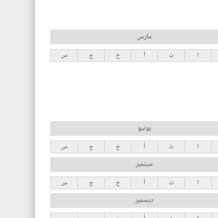
مارس
ا
ث
أ
خ
ج
س
يونيو
ا
ث
أ
خ
ج
س
سبتمبر
ا
ث
أ
خ
ج
س
ديسمبر