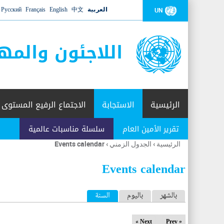
العربية
中文
English
Français
Русский
UN
اللاجئون والمه
الرئيسية
الاستجابة
الاجتماع الرفيع المستوى
تقرير الأمين العام
سلسلة مناسبات عالمية
الرئيسية
›
الجدول الزمني
›
Events calendar
أنت
هنا
Events calendar
ا
بالشهر
باليوم
السنة
(علامة التبويب النشطة)
ل
Next »
« Prev