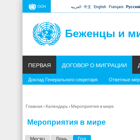
ООН
العربية
中文
English
Français
Русски
Беженцы и м
ПЕРВАЯ
ДОГОВОР О МИГРАЦИИ
Доклад Генерального секретаря
Ответные ме
Главная
›
Календарь
›
Мероприятия в мире
Вы
здесь
Мероприятия в мире
Г
Месяц
День
Год
(активная вкладка)