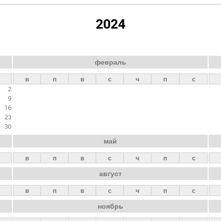
2024
февраль
в
п
в
с
ч
п
с
2
9
16
23
30
май
в
п
в
с
ч
п
с
август
в
п
в
с
ч
п
с
ноябрь