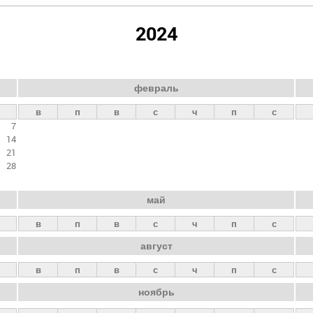
2024
февраль
в
п
в
с
ч
п
с
7
14
21
28
май
в
п
в
с
ч
п
с
август
в
п
в
с
ч
п
с
ноябрь