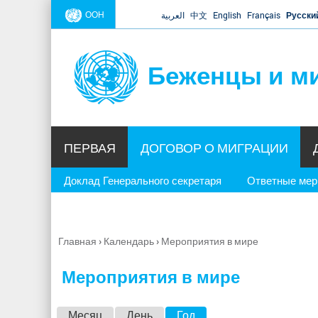
ООН
العربية
中文
English
Français
Русски
Беженцы и м
ПЕРВАЯ
ДОГОВОР О МИГРАЦИИ
Доклад Генерального секретаря
Ответные ме
Главная
›
Календарь
›
Мероприятия в мире
Вы
здесь
Мероприятия в мире
Г
Месяц
День
Год
(активная вкладка)