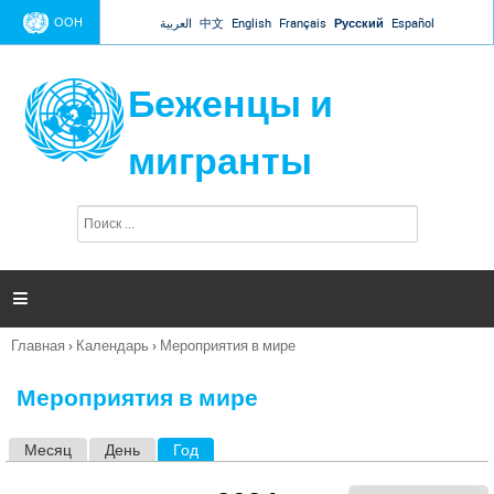
Jump to navigation
ООН
العربية
中文
English
Français
Русский
Español
Беженцы и
мигранты
П
Ф
о
о
и
р
с
к
м

а
п
Главная
›
Календарь
›
Мероприятия в мире
о
Вы
и
здесь
с
Мероприятия в мире
к
а
Месяц
День
Год
(активная вкладка)
Г
л