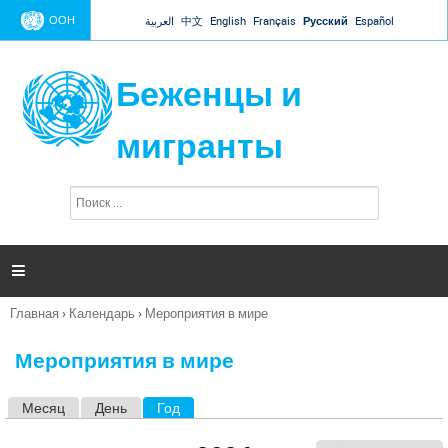
Jump to navigation
ООН
العربية
中文
English
Français
Русский
Español
Беженцы и
мигранты
П
Ф
о
о
и
р
с
к
м

а
п
Главная
›
Календарь
›
Мероприятия в мире
о
Вы
и
здесь
с
Мероприятия в мире
к
а
Месяц
День
Год
(активная вкладка)
Г
л