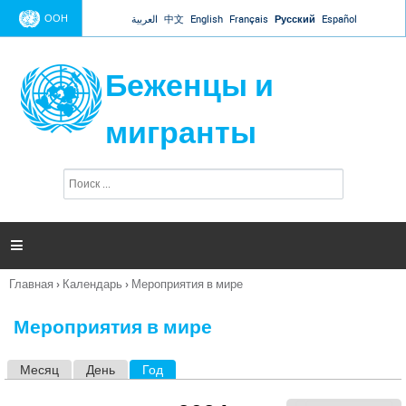
Jump to navigation
ООН
العربية
中文
English
Français
Русский
Español
Беженцы и
мигранты
П
Ф
о
о
и
р
с
к
м

а
п
Главная
›
Календарь
›
Мероприятия в мире
о
Вы
и
здесь
с
Мероприятия в мире
к
а
Месяц
День
Год
(активная вкладка)
Г
л