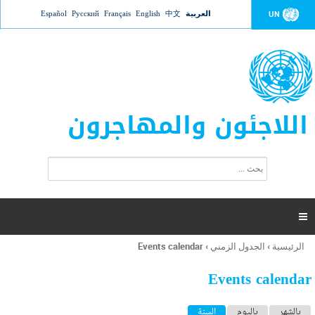
Jump to navigation
العربية
中文
English
Français
Русский
Español
UN
اللاجئون والمهاجرون
ا
ب
س
ح
ت
ث
م
ا

ر
ة
الرئيسية
›
الجدول الزمني
›
Events calendar
أنت
ا
هنا
ل
Events calendar
ب
ح
ا
بالشهر
باليوم
السنة
(علامة التبويب النشطة)
ث