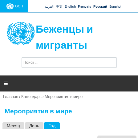
Jump to navigation
ООН
العربية
中文
English
Français
Русский
Español
Беженцы и
мигранты
П
Ф
о
о
и
р
с
к
м

а
п
Главная
›
Календарь
›
Мероприятия в мире
о
Вы
и
здесь
с
Мероприятия в мире
к
а
Месяц
День
Год
(активная вкладка)
Г
л