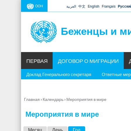
ООН
العربية
中文
English
Français
Русски
Беженцы и м
ПЕРВАЯ
ДОГОВОР О МИГРАЦИИ
Доклад Генерального секретаря
Ответные ме
Главная
›
Календарь
›
Мероприятия в мире
Вы
здесь
Мероприятия в мире
Г
Месяц
День
Год
(активная вкладка)