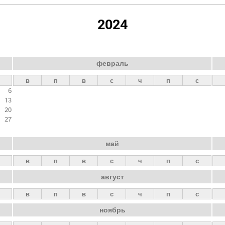
2024
февраль
в
п
в
с
ч
п
с
6
13
20
27
май
в
п
в
с
ч
п
с
август
в
п
в
с
ч
п
с
ноябрь