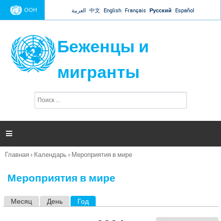
Jump to navigation
ООН
العربية
中文
English
Français
Русский
Español
Беженцы и
мигранты
П
Ф
о
о
и
р
с
к
м

а
п
Главная
›
Календарь
›
Мероприятия в мире
о
Вы
и
здесь
с
Мероприятия в мире
к
а
Месяц
День
Год
(активная вкладка)
Г
л