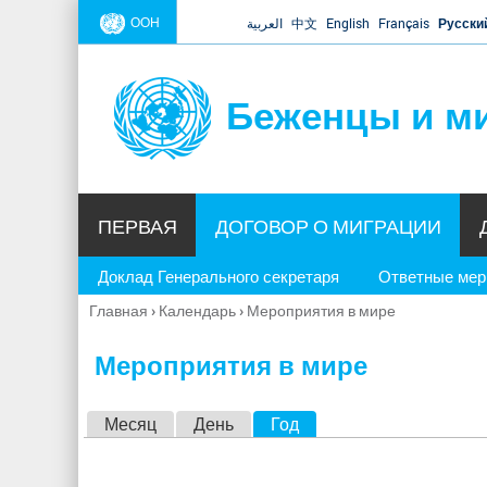
ООН
العربية
中文
English
Français
Русски
Беженцы и м
ПЕРВАЯ
ДОГОВОР О МИГРАЦИИ
Доклад Генерального секретаря
Ответные ме
Главная
›
Календарь
›
Мероприятия в мире
Вы
здесь
Мероприятия в мире
Г
Месяц
День
Год
(активная вкладка)
л
а