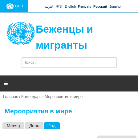
Jump to navigation
ООН
العربية
中文
English
Français
Русский
Español
Беженцы и
мигранты
П
Ф
о
о
и
р
с
к
м

а
п
Главная
›
Календарь
›
Мероприятия в мире
о
Вы
и
здесь
с
Мероприятия в мире
к
а
Месяц
День
Год
(активная вкладка)
Г
л